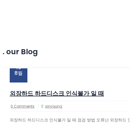
시놀로지나스 데이터복구
시놀로지나스복구
6. our Blog
15
8월
외장하드 하드디스크 인식불가 일 때
0 Comments
sinyoung
외장하드 하드디스크 인식불가 일 때 점검 방법 오류난 외장하드 인식 