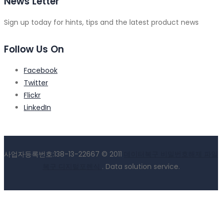
News Letter
Sign up today for hints, tips and the latest product news
Follow Us On
Facebook
Twitter
Flickr
LinkedIn
사업자등록번호:138-13-22667 © 2011
데이터복구 비밀번호해제 파일
복구 디지털포렌식
. Data solution service.