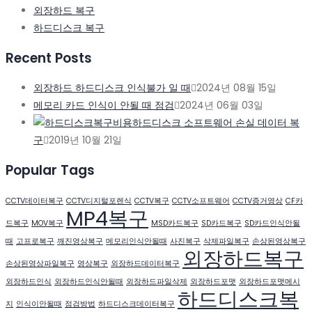
외장하드 복구
하드디스크 복구
Recent Posts
외장하드 하드디스크 인식불가 일 때
2024년 08월 15일
메모리 카드 인식이 안될 때 점검
2024년 06월 03일
하드디스크 소프트웨어 손실 데이터 복
구
2019년 10월 21일
Popular Tags
CCTV데이터복구
CCTV디지털포렌식
CCTV복구
CCTV소프트웨어
CCTV증거영상
CF카
MP4복구
드복구
MOV복구
MSD카드복구
SD카드복구
SD카드인식안될
때
고프로복구
깨진영상복구
메모리인식안될때
사진복구
삭제파일복구
손상된영상복구
외장하드복구
손상된영상파일복구
영상복구
외장하드데이터복구
외장하드인식
외장하드인식안될때
외장하드파일삭제
외장하드포맷
외장하드포맷메시
하드디스크복
지
인식이안될때
점검방법
하드디스크데이터복구