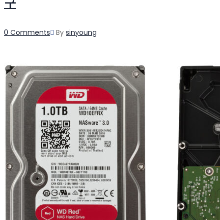
구
Author
0 Comments
By
sinyoung